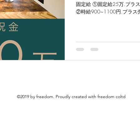
固定給 ①固定給25万.プラ
②時給900~1100円.プラ
給9万円 . 歩合制 ④業務委託
©2019 by freedom. Proudly created with freedom coltd